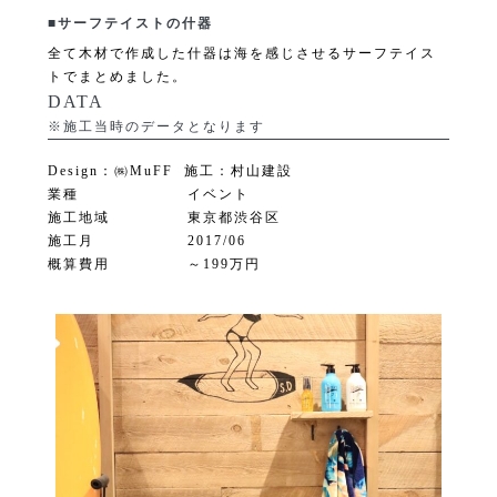
■サーフテイストの什器
全て木材で作成した什器は海を感じさせるサーフテイス
トでまとめました。
DATA
※施工当時のデータとなります
Design：㈱MuFF 施工：村山建設
業種
イベント
施工地域
東京都渋谷区
施工月
2017/06
概算費用
～199万円