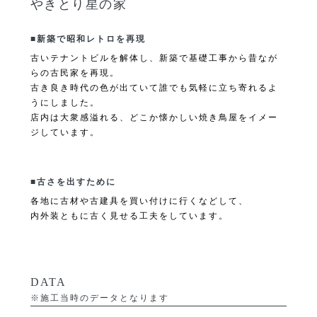
やきとり星の家
■新築で昭和レトロを再現
古いテナントビルを解体し、新築で基礎工事から昔なが
らの古民家を再現。
古き良き時代の色が出ていて誰でも気軽に立ち寄れるよ
うにしました。
店内は大衆感溢れる、どこか懐かしい焼き鳥屋をイメー
ジしています。
■古さを出すために
各地に古材や古建具を買い付けに行くなどして、
内外装ともに古く見せる工夫をしています。
DATA
※施工当時のデータとなります