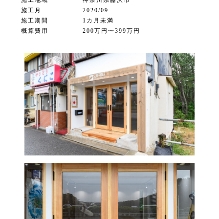
施工地域
神奈川県藤沢市
施工月
2020/09
施工期間
1カ月未満
概算費用
200万円〜399万円